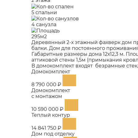
2 этажа
5 спальни
4 санузла
295м2
Деревянный 2-х этажный фахверк дом п
балки. Дом для постоянного проживани
Габаритные размеры дома 12х12,3 м. Площ
аттиковой стены 1,5м (примыкания кровли 
В домокомплект входят безрамные стекл
Домокомплект
8 790 000 ₽
Домокомплект
с монтажом
10 590 000 ₽
Теплый контур
14 841 750 ₽
Дом под отделку