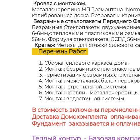
Кровля с монтажом.
Металлочерепица МП Трамонтана- NormanM
калиброванная доска. Ветровая и карни
Безрамные стеклопакеты Переднего Фа
Безрамные Стеклопакеты двухкамерные,
6-6мм,с тепловыми пластиковыми рамками
56мм. Формула стеклопакета: CСПД 56мм (
Крепеж
Метизы для стяжки силового к
Перечень Работ
Сборка силового каркаса дома.
Монтаж безрамных стеклопакетов в 
Герметизация безрамных стеклопак
Монтаж межэтажных балок перекры
Монтаж стропильной системы.
Монтаж кровли - металлочерепицы.
Монтаж водосточной системы.
В стоимость включены перечисленн
Доставка Домокомплекта оплачивае
Фундамент заказывается и оплачив
Теплый контур - Базовая компл