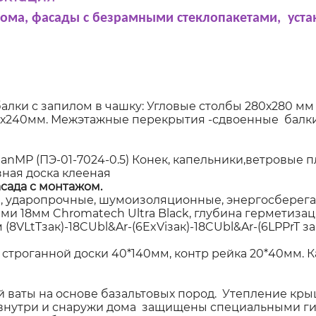
дома, фасады с безрамными стеклопакетами, уста
алки с запилом в чашку: Угловые столбы 280х280 мм
60х240мм. Межэтажные перекрытия -сдвоенные балки
P (ПЭ-01-7024-0.5) Конек, капельники,ветровые пла
ная доска клееная
сада с монтажом.
 ударопрочные, шумоизоляционные, энергосберегаю
 18мм Chromatech Ultra Black, глубина герметизаци
8VLtTзак)-18CUbl&Ar-(6ExViзак)-18CUbl&Ar-(6LPPrT за
 строганной доски 40*140мм, контр рейка 20*40мм. 
.
ваты на основе базальтовых пород. Утепление крыш
 внутри и снаружи дома защищены специальными г