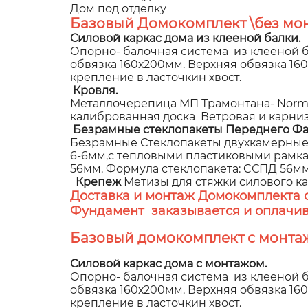
Дом под отделку
Базовый Домокомплект \без мон
Силовой каркас дома из клееной балки.
Опорно- балочная система из клееной б
обвязка 160х200мм. Верхняя обвязка 1
крепление в ласточкин хвост.
Кровля.
Металлочерепица МП Трамонтана- NormanM
калиброванная доска Ветровая и карни
Безрамные стеклопакеты Переднего Фа
Безрамные Стеклопакеты двухкамерные,
6-6мм,с тепловыми пластиковыми рамками
56мм. Формула стеклопакета: CСПД 56мм (
Крепеж
Метизы для стяжки силового к
Доставка и монтаж Домокомплекта 
Фундамент заказывается и оплачив
Базовый домокомплект с монта
Силовой каркас дома с монтажом.
Опорно- балочная система из клееной б
обвязка 160х200мм. Верхняя обвязка 1
крепление в ласточкин хвост.