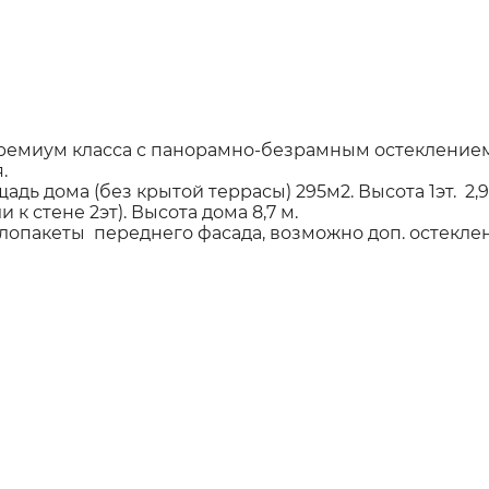
ремиум класса с панорамно-безрамным остекление
я.
адь дома (без крытой террасы) 295м2. Высота 1эт. 2,9
к стене 2эт). Высота дома 8,7 м.
опакеты переднего фасада, возможно доп. остеклен