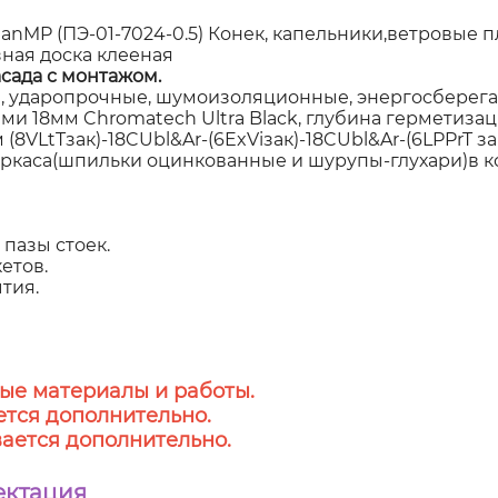
P (ПЭ-01-7024-0.5) Конек, капельники,ветровые пла
зная доска клееная
сада с монтажом.
 ударопрочные, шумоизоляционные, энергосберегаю
 18мм Chromatech Ultra Black, глубина герметизаци
8VLtTзак)-18CUbl&Ar-(6ExViзак)-18CUbl&Ar-(6LPPrT за
аркаса(шпильки оцинкованные и шурупы-глухари)в к
пазы стоек.
етов.
тия.
ые материалы и работы.
тся дополнительно.
ается дополнительно.
ектация