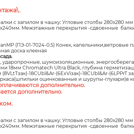
тажа\.
алки с запилом в чашку: Угловые столбы 280х280 мм
60х240мм. Межэтажные перекрытия -сдвоенные балки
P (ПЭ-01-7024-0.5) Конек, капельники,ветровые пла
зная доска клееная
сада.
 ударопрочные, шумоизоляционные, энергосберегаю
 18мм Chromatech Ultra Black, глубина герметизаци
8VLtTзак)-18CUbl&Ar-(6ExViзак)-18CUbl&Ar-(6LPPrT з
аркаса(шпильки оцинкованные и шурупы-глухари)в к
оплачиваются дополнительно.
ается дополнительно.
жом.
алки с запилом в чашку: Угловые столбы 280х280 мм
60х240мм. Межэтажные перекрытия -сдвоенные балки