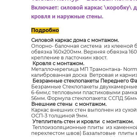
Включает: силовой каркас \коробку\ 
кровля и наружные стены.
Подробно
Силовой каркас дома с монтажом.
Опорно- балочная система из клееной б
обвязка 160х200мм. Верхняя обвязка 1
крепление в ласточкин хвост.
Кровля с монтажом.
Металлочерепица МП Трамонтана- NormanM
калиброванная доска Ветровая и карниз
Безрамные стеклопакеты Переднего Фа
Безрамные Стеклопакеты двухкамерные,
6-6мм,с тепловыми пластиковыми рамками
56мм. Формула стеклопакета: CСПД 56мм (
Внешние стены с монтажом.
Каркас внешних стен выполнен из сухой
ОСП-3 толщиной 9мм.
Утеплитель стен и кровли с монтажом
Теплоизоляционные плиты из каменной 
перехлестом швов) Базальтовые плиты