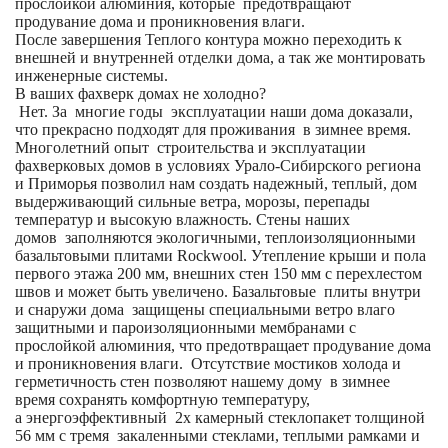
прослойкой алюминия, которые предотвращают
продувание дома и проникновения влаги.
После завершения Теплого контура можно переходить к
внешней и внутренней отделки дома, а так же монтировать
инженерные системы.
В ваших фахверк домах не холодно?
Нет. За многие годы эксплуатации наши дома доказали,
что прекрасно подходят для проживания в зимнее время.
Многолетний опыт строительства и эксплуатации
фахверковых домов в условиях Урало-Сибирского региона
и Приморья позволил нам создать надежный, теплый, дом
выдерживающий сильные ветра, морозы, перепады
температур и высокую влажность. Стены наших
домов заполняются экологичными, теплоизоляционными
базальтовыми плитами Rockwool. Утепление крыши и пола
первого этажа 200 мм, внешних стен 150 мм с перехлестом
швов и может быть увеличено. Базальтовые плиты внутри
и снаружи дома защищены специальными ветро влаго
защитными и пароизоляционными мембранами с
прослойкой алюминия, что предотвращает продувание дома
и проникновения влаги. Отсутствие мостиков холода и
герметичность стен позволяют нашему дому в зимнее
время сохранять комфортную температуру,
а энергоэффективный 2х камерный стеклопакет толщиной
56 мм с тремя закаленными стеклами, теплыми рамками и