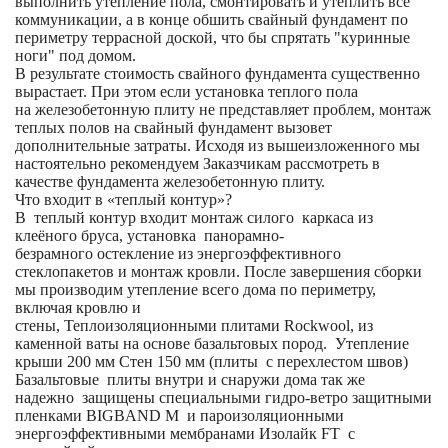
выполнить утепление пола, смонтировать и утеплить все
коммуникации, а в конце обшить свайный фундамент по
периметру террасной доской, что бы спрятать "куринные
ноги" под домом.
В результате стоимость свайного фундамента существенно
вырастает. При этом если установка теплого пола
на железобетонную плиту не представляет проблем, монтаж
теплых полов на свайный фундамент вызовет
дополнительные затраты. Исходя из вышеизложенного мы
настоятельно рекомендуем Заказчикам рассмотреть в
качестве фундамента железобетонную плиту.
Что входит в «теплый контур»?
В теплый контур входит монтаж силого каркаса из
клеёного бруса, установка панорамно-
безрамного остекление из энергоэффективного
стеклопакетов и монтаж кровли. После завершения сборки
мы производим утепление всего дома по периметру,
включая кровлю и
стены, Теплоизоляционными плитами Rockwool, из
каменной ваты на основе базальтовых пород. Утепление
крыши 200 мм Стен 150 мм (плиты с перехлестом швов)
Базальтовые плиты внутри и снаружи дома так же
надежно защищены специальными гидро-ветро защитными
пленками BIGBAND M и пароизоляционными
энергоэффективными мембранами Изолайк FT с