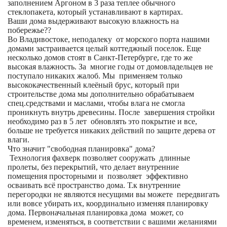
заполнением Аргоном в 3 раза теплее обычного
стеклопакета, который устанавливают в картирах.
Ваши дома выдерживают высокую влажность на
побережье??
Во Владивостоке, неподалеку от морского порта нашими
домами застраивается целый коттеджный поселок. Еще
несколько домов стоят в Санкт-Петербурге, где то же
высокая влажность. За многие годы от домовладельцев не
поступало никаких жалоб. Мы применяем только
высококачественный клеёный брус, который при
строительстве дома мы дополнительно обрабатываем
спец.средствами и маслами, чтобы влага не смогла
проникнуть внутрь древесины. После завершения стройки
необходимо раз в 5 лет обновлять это покрытие и все,
больше не требуется никаких действий по защите дерева от
влаги.
Что значит "свободная планировка" дома?
Технология фахверк позволяет сооружать длинные
пролеты, без перекрытий, что делает внутренние
помещения просторными и позволяет эффективно
осваивать всё пространство дома. Т.к внутренние
перегородки не являются несущими вы можете передвигать
или вовсе убирать их, координально изменяя планировку
дома. Первоначальная планировка дома может, со
временем, изменяться, в соответствии с вашими желаниями