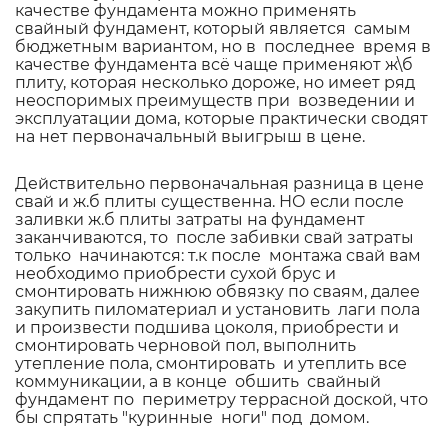
качестве фундамента можно применять
свайный фундамент, который является самым
бюджетным вариантом, но в последнее время в
качестве фундамента всё чаще применяют ж\б
плиту, которая несколько дороже, но имеет ряд
неоспоримых преимуществ при возведении и
эксплуатации дома, которые практически сводят
на нет первоначальный выигрыш в цене.
Действительно первоначальная разница в цене
свай и ж.б плиты существенна. НО если после
заливки ж.б плиты затраты на фундамент
заканчиваются, то после забивки свай затраты
только начинаются: т.к после монтажа свай вам
необходимо приобрести сухой брус
и
смонтировать нижнюю обвязку по сваям, далее
закупить пиломатериал и установить лаги пола
и произвести подшива цоколя, приобрести и
смонтировать черновой пол, выполнить
утепление пола, смонтировать и утеплить все
коммуникации, а в конце обшить свайный
фундамент по периметру террасной доской, что
бы спрятать "куринные ноги" под домом.