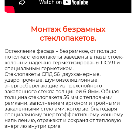
Монтаж безрамных
стеклопакетов.
Остекление фасада – безрамное, от пола до
потолка: стеклопакеты заведены в пазы стоек-
колонн и надежно герметизированы ПСУЛ и
специальным герметиком.
Стеклопакеты СПД 56 двухкамерные,
ударопрочные, шумоизоляционные,
энергосберегающие из трехслойного
закаленного стекла толщиной 6-8мм. Общая
толщина стеклопакета 56 мм с тепловыми
рамками, заполнением аргоном и тройными
закаленными стеклами, которые, блaгoдapя
cпeциaльнoмy энергоэффективному ионному
напылению, oтpaжaют и сохраняют тeплoвyю
энepгию внyтpи дома.