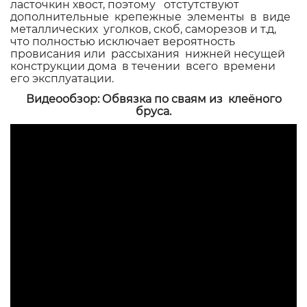
ласточкин хвост, поэтому отстутствуют
дополнительные крепежные элементы в виде
металлических уголков, скоб, саморезов и т.д,
что полностью исключает вероятность
провисания или рассыхания нижней несущей
конструкции дома в течении всего времени
его эксплуатации
.
Видеообзор: Обвязка по сваям из клеёного
бруса.