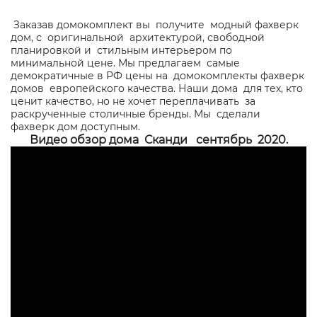
Заказав домокомплект вы получите модный фахверк
дом, с оригинальной архитектурой, свободной
планировкой и стильным интерьером по
минимальной цене. Мы предлагаем самые
демократичные в РФ цены на домокомплекты фахверк
домов европейского качества. Наши дома для тех, кто
ценит качество, но не хочет переплачивать за
раскрученные столичные бренды. Мы сделали
фахверк дом доступным.
Видео обзор дома Сканди сентябрь 2020.