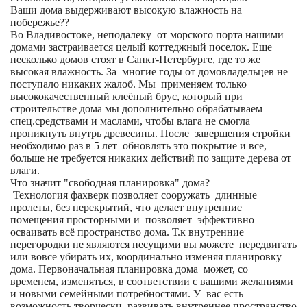
Ваши дома выдерживают высокую влажность на
побережье??
Во Владивостоке, неподалеку от морского порта нашими
домами застраивается целый коттеджный поселок. Еще
несколько домов стоят в Санкт-Петербурге, где то же
высокая влажность. За многие годы от домовладельцев не
поступало никаких жалоб. Мы применяем только
высококачественный клеёный брус, который при
строительстве дома мы дополнительно обрабатываем
спец.средствами и маслами, чтобы влага не смогла
проникнуть внутрь древесины. После завершения стройки
необходимо раз в 5 лет обновлять это покрытие и все,
больше не требуется никаких действий по защите дерева от
влаги.
Что значит "свободная планировка" дома?
Технология фахверк позволяет сооружать длинные
пролеты, без перекрытий, что делает внутренние
помещения просторными и позволяет эффективно
осваивать всё пространство дома. Т.к внутренние
перегородки не являются несущими вы можете передвигать
или вовсе убирать их, координально изменяя планировку
дома. Первоначальная планировка дома может, со
временем, изменяться, в соответствии с вашими желаниями
и новыми семейными потребностями. У вас есть
возможность творчески развивать внутреннее пространство