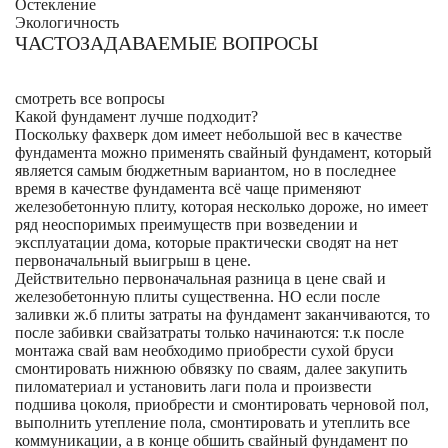
Остекление
Экологичность
ЧАСТОЗАДАВАЕМЫЕ ВОПРОСЫ
смотреть все вопросы
Какой фундамент лучше подходит?
Поскольку фахверк дом имеет небольшой вес в качестве
фундамента можно применять свайный фундамент, который
является самым бюджетным вариантом, но в последнее
время в качестве фундамента всё чаще применяют
железобетонную плиту, которая несколько дороже, но имеет
ряд неоспоримых преимуществ при возведении и
эксплуатации дома, которые практически сводят на нет
первоначальный выигрыш в цене.
Действительно первоначальная разница в цене свай и
железобетонную плиты существенна. НО если после
заливки ж.б плиты затраты на фундамент заканчиваются, то
после забивки свайзатраты только начинаются: т.к после
монтажа свай вам необходимо приобрести сухой бруси
смонтировать нижнюю обвязку по сваям, далее закупить
пиломатериал и установить лаги пола и произвести
подшива цоколя, приобрести и смонтировать черновой пол,
выполнить утепление пола, смонтировать и утеплить все
коммуникации, а в конце обшить свайный фундамент по