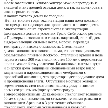
После завершения Теплого контура можно переходить к
внешней и внутренней отделки дома, а так же монтировать
инженерные системы.
В ваших фахверк домах не холодно?
Нет. За многие годы эксплуатации наши дома доказали,
что прекрасно подходят для проживания в зимнее время.
Многолетний опыт строительства и эксплуатации
фахверковых домов в условиях Урало-Сибирского региона
и Приморья позволил нам создать надежный, теплый, дом
выдерживающий сильные ветра, морозы, перепады
температур и высокую влажность. Стены наших
домов заполняются экологичными, теплоизоляционными
базальтовыми плитами Rockwool. Утепление крыши и пола
первого этажа 200 мм, внешних стен 150 мм с перехлестом
швов и может быть увеличено. Базальтовые плиты внутри
и снаружи дома защищены специальными ветро влаго
защитными и пароизоляционными мембранами с
прослойкой алюминия, что предотвращает продувание дома
и проникновения влаги. Отсутствие мостиков холода и
герметичность стен позволяют нашему дому в зимнее
время сохранять комфортную температуру,
а энергоэффективный 2х камерный стеклопакет толщиной
56 мм с тремя закаленными стеклами, теплыми рамками и
заполнением Аргоном в 3 раза теплее обычного
стеклопакета, который устанавливают в картирах.