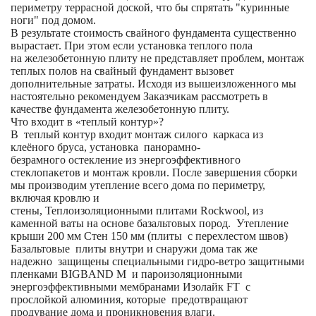
периметру террасной доской, что бы спрятать "куринные
ноги" под домом.
В результате стоимость свайного фундамента существенно
вырастает. При этом если установка теплого пола
на железобетонную плиту не представляет проблем, монтаж
теплых полов на свайный фундамент вызовет
дополнительные затраты. Исходя из вышеизложенного мы
настоятельно рекомендуем Заказчикам рассмотреть в
качестве фундамента железобетонную плиту.
Что входит в «теплый контур»?
В теплый контур входит монтаж силого каркаса из
клеёного бруса, установка панорамно-
безрамного остекление из энергоэффективного
стеклопакетов и монтаж кровли. После завершения сборки
мы производим утепление всего дома по периметру,
включая кровлю и
стены, Теплоизоляционными плитами Rockwool, из
каменной ваты на основе базальтовых пород. Утепление
крыши 200 мм Стен 150 мм (плиты с перехлестом швов)
Базальтовые плиты внутри и снаружи дома так же
надежно защищены специальными гидро-ветро защитными
пленками BIGBAND M и пароизоляционными
энергоэффективными мембранами Изолайк FT с
прослойкой алюминия, которые предотвращают
продувание дома и проникновения влаги.