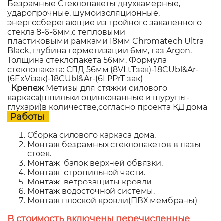
Безрамные Стеклопакеты двухкамерные,
ударопрочные, шумоизоляционные,
энергосберегающие из тройного закаленного
стекла 8-6-6мм,с тепловыми
пластиковыми рамками 18мм Chromatech Ultra
Black, глубина герметизации 6мм, газ Argon.
Толщина стеклопакета 56мм. Формула
стеклопакета: СПД 56мм (8VLtTзак)-18CUbl&Ar-
(6ExViзак)-18CUbl&Ar-(6LPPrT зак)
Крепеж
Метизы для стяжки силового
каркаса(шпильки оцинкованные и шурупы-
глухари)в количестве,согласно проекта КД дома
Работы
Сборка силового каркаса дома.
Монтаж безрамных стеклопакетов в пазы
стоек.
Монтаж балок верхней обвязки.
Монтаж стропильной части.
Монтаж ветрозащиты кровли.
Монтаж водосточной системы.
Монтаж плоской кровли(ПВХ мембраны)
В стоимость включены перечисленные