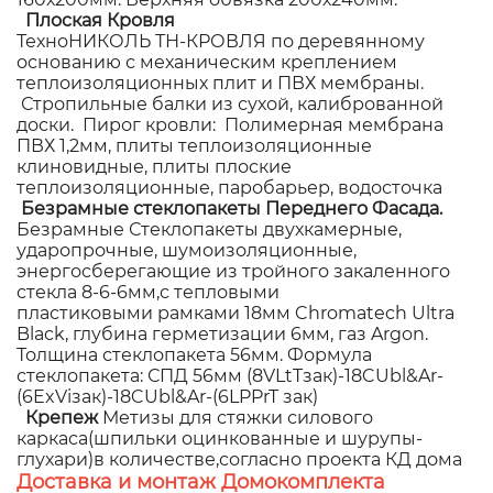
Плоская Кровля
ТехноНИКОЛЬ ТН-КРОВЛЯ по деревянному
основанию с механическим креплением
теплоизоляционных плит и ПВХ мембраны.
Стропильные балки из сухой, калиброванной
доски. Пирог кровли: Полимерная мембрана
ПВХ 1,2мм, плиты теплоизоляционные
клиновидные, плиты плоские
теплоизоляционные, паробарьер, водосточка
Безрамные стеклопакеты Переднего Фасада.
Безрамные Стеклопакеты двухкамерные,
ударопрочные, шумоизоляционные,
энергосберегающие из тройного закаленного
стекла 8-6-6мм,с тепловыми
пластиковыми рамками 18мм Chromatech Ultra
Black, глубина герметизации 6мм, газ Argon.
Толщина стеклопакета 56мм. Формула
стеклопакета: СПД 56мм (8VLtTзак)-18CUbl&Ar-
(6ExViзак)-18CUbl&Ar-(6LPPrT зак)
Крепеж
Метизы для стяжки силового
каркаса(шпильки оцинкованные и шурупы-
глухари)в количестве,согласно проекта КД дома
Доставка и монтаж Домокомплекта