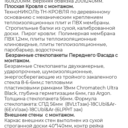
160х200мм. Верхняя обвязка 200х240мм.
Плоская Кровля с монтажом.
ТехноНИКОЛЬ ТН-КРОВЛЯ по деревянному
основанию с механическим креплением
теплоизоляционных плит и ПВХ мембраны.
Стропильные балки из сухой, калиброванной
доски. Пирог кровли: Полимерная мембрана
ПВХ 1,2мм, плиты теплоизоляционные
клиновидные, плиты теплоизоляционные,
паробарьер, водосточка
Безрамные стеклопакеты Переднего Фасада с
монтажом.
Безрамные Стеклопакеты двухкамерные,
ударопрочные, шумоизоляционные,
энергосберегающие из тройного закаленного
стекла 8-6-6мм,с тепловыми
пластиковыми рамками 18мм Chromatech Ultra
Black, глубина герметизации 6мм, газ Argon.
Толщина стеклопакета 56мм. Формула
стеклопакета: СПД 56мм (8VLtTзак)-18CUbl&Ar-
(6ExViзак)-18CUbl&Ar-(6LPPrT зак)
Внешние стены с монтажом.
Каркас внешних стен выполнен из сухой
строганной доски 40*140мм, контр рейка