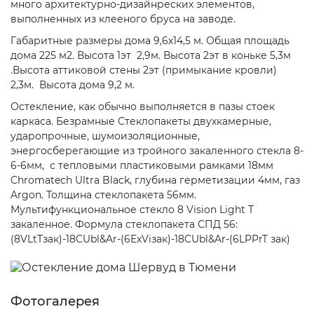
много архитектурно-дизайнреских элементов,
выполненных из клееного бруса на заводе.
Габаритные размеры дома 9,6х14,5 м. Общая площадь
дома 225 м2. Высота 1эт 2,9м. Высота 2эт в коньке 5,3м
.Высота аттиковой стены 2эт (примыкание кровли)
2,3м. Высота дома 9,2 м.
Остекление, как обычно выполняется в пазы стоек
каркаса. Безрамные Стеклопакеты двухкамерные,
ударопрочные, шумоизоляционные,
энергосберегающие из тройного закаленного стекла 8-
6-6мм, с тепловыми пластиковыми рамками 18мм
Chromatech Ultra Black, глубина герметизации 4мм, газ
Argon. Толщина стеклопакета 56мм.
Мультифункциональное стекло 8 Vision Light T
закаленное. Формула стеклопакета СПД 56:
(8VLtTзак)-18CUbl&Ar-(6ExViзак)-18CUbl&Ar-(6LPPrT зак)
Фотогалерея