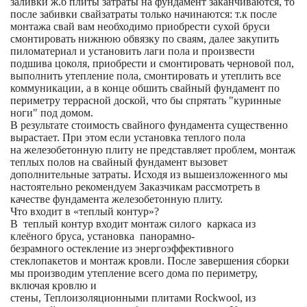
заливки ж.б плиты затраты на фундамент заканчиваются, то
после забивки свайзатраты только начинаются: т.к после
монтажа свай вам необходимо приобрести сухой бруси
смонтировать нижнюю обвязку по сваям, далее закупить
пиломатериал и установить лаги пола и произвести
подшива цоколя, приобрести и смонтировать черновой пол,
выполнить утепление пола, смонтировать и утеплить все
коммуникации, а в конце обшить свайный фундамент по
периметру террасной доской, что бы спрятать "куринные
ноги" под домом.
В результате стоимость свайного фундамента существенно
вырастает. При этом если установка теплого пола
на железобетонную плиту не представляет проблем, монтаж
теплых полов на свайный фундамент вызовет
дополнительные затраты. Исходя из вышеизложенного мы
настоятельно рекомендуем Заказчикам рассмотреть в
качестве фундамента железобетонную плиту.
Что входит в «теплый контур»?
В теплый контур входит монтаж силого каркаса из
клеёного бруса, установка панорамно-
безрамного остекление из энергоэффективного
стеклопакетов и монтаж кровли. После завершения сборки
мы производим утепление всего дома по периметру,
включая кровлю и
стены, Теплоизоляционными плитами Rockwool, из