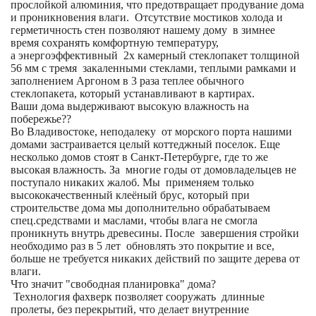
прослойкой алюминия, что предотвращает продувание дома
и проникновения влаги. Отсутствие мостиков холода и
герметичность стен позволяют нашему дому в зимнее
время сохранять комфортную температуру,
а энергоэффективный 2х камерный стеклопакет толщиной
56 мм с тремя закаленными стеклами, теплыми рамками и
заполнением Аргоном в 3 раза теплее обычного
стеклопакета, который устанавливают в картирах.
Ваши дома выдерживают высокую влажность на
побережье??
Во Владивостоке, неподалеку от морского порта нашими
домами застраивается целый коттеджный поселок. Еще
несколько домов стоят в Санкт-Петербурге, где то же
высокая влажность. За многие годы от домовладельцев не
поступало никаких жалоб. Мы применяем только
высококачественный клеёный брус, который при
строительстве дома мы дополнительно обрабатываем
спец.средствами и маслами, чтобы влага не смогла
проникнуть внутрь древесины. После завершения стройки
необходимо раз в 5 лет обновлять это покрытие и все,
больше не требуется никаких действий по защите дерева от
влаги.
Что значит "свободная планировка" дома?
Технология фахверк позволяет сооружать длинные
пролеты, без перекрытий, что делает внутренние