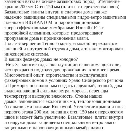
каменной ваты на основе базальтовых пород. Утепление
крыши 200 мм Стен 150 мм (плиты с перехлестом швов)
Базальтовые плиты внутри и снаружи дома так же
надежно защищены специальными гидро-ветро защитными
пленками BIGBAND M и пароизоляционными
энергоэффективными мембранами Изолайк FT с
прослойкой алюминия, которые предотвращают
продувание дома и проникновения влаги.
После завершения Теплого контура можно переходить к
внешней и внутренней отделки дома, а так же монтировать
инженерные системы.
В ваших фахверк домах не холодно?
Нет. За многие годы эксплуатации наши дома доказали,
что прекрасно подходят для проживания в зимнее время.
Многолетний опыт строительства и эксплуатации
фахверковых домов в условиях Урало-Сибирского региона
и Приморья позволил нам создать надежный, теплый, дом
выдерживающий сильные ветра, морозы, перепады
температур и высокую влажность. Стены наших
домов заполняются экологичными, теплоизоляционными
базальтовыми плитами Rockwool. Утепление крыши и пола
первого этажа 200 мм, внешних стен 150 мм с перехлестом
швов и может быть увеличено. Базальтовые плиты внутри
и снаружи дома защищены специальными ветро влаго
защитными и пароизоляционными мембранами с