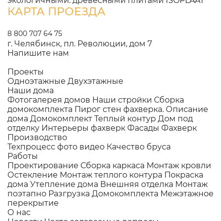
экологичными. древесными плитами ISOPLAAT
КАРТА ПРОЕЗДА
8 800 707 64 75
г. Челябинск, пл. Революции, дом 7
Напишите нам
Проекты
Одноэтажные
Двухэтажные
Наши дома
Фотогалерея домов
Наши стройки
Сборка
домокомплекта
Пирог стен фахверка.
Описание
дома
Домокомплект
Теплый контур
Дом под
отделку
Интерьеры фахверк
Фасады Фахверк
Производство
Техпроцесс фото видео
Качество бруса
Работы
Проектирование
Сборка каркаса
Монтаж кровли
Остекление
Монтаж теплого контура
Покраска
дома
Утепление дома
Внешняя отделка
Монтаж
поэтапно
Разгрузка Домокомплекта
Межэтажное
перекрытие
О нас