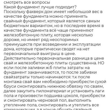
смотреть все вопросы
Какой фундамент лучше подходит?
Поскольку фахверк дом имеет небольшой вес в
качестве фундамента можно применять
свайный фундамент, который является самым
бюджетным вариантом, но в последнее время в
качестве фундамента всё чаще применяют
железобетонную плиту, которая несколько
дороже, но имеет ряд неоспоримых
преимуществ при возведении и эксплуатации
дома, которые практически сводят на нет
первоначальный выигрыш в цене.
Действительно первоначальная разница в цене
свай и железобетонную плиты существенна. НО
если после заливки ж.б плиты затраты на
фундамент заканчиваются, то после забивки
свайзатраты только начинаются: т.к после
монтажа свай вам необходимо приобрести сухой
бруси смонтировать нижнюю обвязку по сваям,
далее закупить пиломатериал и установить лаги
пола и произвести подшива цоколя, приобрести
и смонтировать черновой пол, выполнить
утепление пола, смонтировать и утеплить все
коммуникации, а в конце обшить свайный