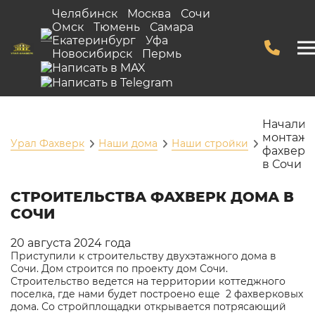
Челябинск
Москва
Сочи
Омск
Тюмень
Самара
Екатеринбург
Уфа
Новосибирск
Пермь
Начали
монтаж
Урал Фахверк
Наши дома
Наши стройки
фахверк
в Сочи
СТРОИТЕЛЬСТВА ФАХВЕРК ДОМА В
СОЧИ
20 августа 2024 года
Приступили к строительству двухэтажного дома в
Сочи. Дом строится по проекту
дом Сочи
.
Строительство ведется на территории коттеджного
поселка, где нами будет построено еще 2 фахверковых
дома. Со стройплощадки открывается потрясающий