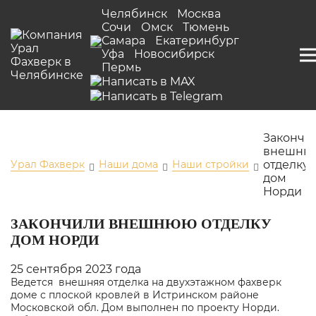
Челябинск
Москва
Сочи
Омск
Тюмень
Самара
Екатеринбург
Уфа
Новосибирск
Пермь
Закончи
внешню
Урал Фахверк
Наши дома
Наши стройки
отделку
дом
Норди
ЗАКОНЧИЛИ ВНЕШНЮЮ ОТДЕЛКУ
ДОМ НОРДИ
25 сентября 2023 года
Ведется внешняя отделка на двухэтажном фахверк
доме с плоской кровлей в Истринском районе
Московской обл. Дом выполнен по
проекту Норди
.