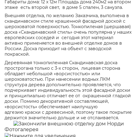
Габариты дома: 12 х 12м Площадь дома 240м2 на втором
этаже есть второй свет, в доме 5 спален, 3 санузла.
Внешняя отделка, по желанию Заказчика, выполнена в
скандинавском стиле крашенной фасадной доской с
шероховатой поверхностью. Тонкопиленая (шершавая)
доска «Скандинавский стиль» очень популярна у наших
европейских соседей и сегодня этот материал
активно применяется во внешней отделке домов в
России. Доска приходит на объект с заводской
покраской.
Деревянная тонкопиленная Скандинавская доска
прострогана только с 3-х сторон, лицевая сторона
обладает небольшой «ворсистостью» или
шероховатостью. При нанесении водных ЛКМ
структура дерева дополнительно проявляется, что
подчеркивает индивидуальность этой фасадной доски
и принципиально отличает ее от окрашенной гладкой
доски. Помимо декоративной составляющей,
«ворсистость» обеспечивает наилучшую
адгезию краски с древесиной, поэтому такое покрытие
держится значительно дольше и не отслаивается.
Фотогалерея