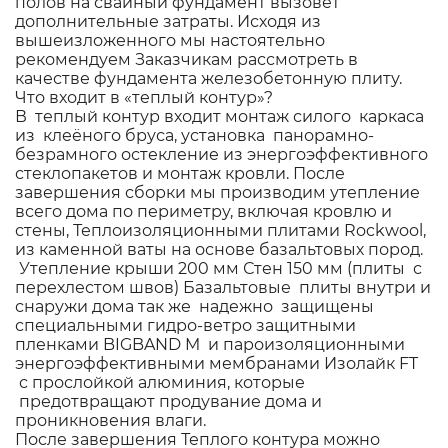
полов на свайный фундамент вызовет
дополнительные затраты. Исходя из
вышеизложенного мы настоятельно
рекомендуем Заказчикам рассмотреть в
качестве фундамента железобетонную плиту.
Что входит в «теплый контур»?
В теплый контур входит монтаж силого каркаса
из клеёного бруса, установка панорамно-
безрамного остекление из энергоэффективного
стеклопакетов и монтаж кровли. После
завершения сборки мы производим утепление
всего дома по периметру, включая кровлю и
стены, Теплоизоляционными плитами Rockwool,
из каменной ваты на основе базальтовых пород.
Утепление крыши 200 мм Стен 150 мм (плиты с
перехлестом швов) Базальтовые плиты внутри и
снаружи дома так же надежно защищены
специальными гидро-ветро защитными
пленками BIGBAND M и пароизоляционными
энергоэффективными мембранами Изолайк FT
с прослойкой алюминия, которые
предотвращают продувание дома и
проникновения влаги.
После завершения Теплого контура можно