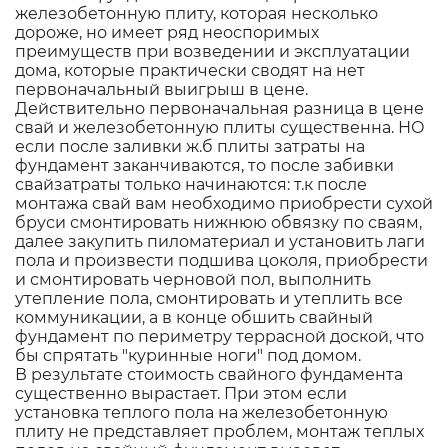
железобетонную плиту, которая несколько
дороже, но имеет ряд неоспоримых
преимуществ при возведении и эксплуатации
дома, которые практически сводят на нет
первоначальный выигрыш в цене.
Действительно первоначальная разница в цене
свай и железобетонную плиты существенна. НО
если после заливки ж.б плиты затраты на
фундамент заканчиваются, то после забивки
свайзатраты только начинаются: т.к после
монтажа свай вам необходимо приобрести сухой
бруси смонтировать нижнюю обвязку по сваям,
далее закупить пиломатериал и установить лаги
пола и произвести подшива цоколя, приобрести
и смонтировать черновой пол, выполнить
утепление пола, смонтировать и утеплить все
коммуникации, а в конце обшить свайный
фундамент по периметру террасной доской, что
бы спрятать "куринные ноги" под домом.
В результате стоимость свайного фундамента
существенно вырастает. При этом если
установка теплого пола на железобетонную
плиту не представляет проблем, монтаж теплых