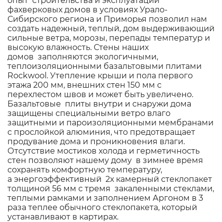
опыт строительства и эксплуатации
фахверковых домов в условиях Урало-
Сибирского региона и Приморья позволил нам
создать надежный, теплый, дом выдерживающий
сильные ветра, морозы, перепады температур и
высокую влажность. Стены наших
домов заполняются экологичными,
теплоизоляционными базальтовыми плитами
Rockwool. Утепление крыши и пола первого
этажа 200 мм, внешних стен 150 мм с
перехлестом швов и может быть увеличено.
Базальтовые плиты внутри и снаружи дома
защищены специальными ветро влаго
защитными и пароизоляционными мембранами
с прослойкой алюминия, что предотвращает
продувание дома и проникновения влаги.
Отсутствие мостиков холода и герметичность
стен позволяют нашему дому в зимнее время
сохранять комфортную температуру,
а энергоэффективный 2х камерный стеклопакет
толщиной 56 мм с тремя закаленными стеклами,
теплыми рамками и заполнением Аргоном в 3
раза теплее обычного стеклопакета, который
устанавливают в картирах.