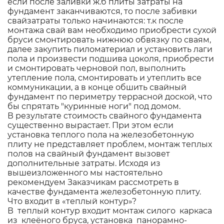
если после заливки ж.б плиты затраты на
фундамент заканчиваются, то после забивки
свайзатраты только начинаются: т.к после
монтажа свай вам необходимо приобрести сухой
бруси смонтировать нижнюю обвязку по сваям,
далее закупить пиломатериал и установить лаги
пола и произвести подшива цоколя, приобрести
и смонтировать черновой пол, выполнить
утепление пола, смонтировать и утеплить все
коммуникации, а в конце обшить свайный
фундамент по периметру террасной доской, что
бы спрятать "куринные ноги" под домом.
В результате стоимость свайного фундамента
существенно вырастает. При этом если
установка теплого пола на железобетонную
плиту не представляет проблем, монтаж теплых
полов на свайный фундамент вызовет
дополнительные затраты. Исходя из
вышеизложенного мы настоятельно
рекомендуем Заказчикам рассмотреть в
качестве фундамента железобетонную плиту.
Что входит в «теплый контур»?
В теплый контур входит монтаж силого каркаса
из клеёного бруса, установка панорамно-