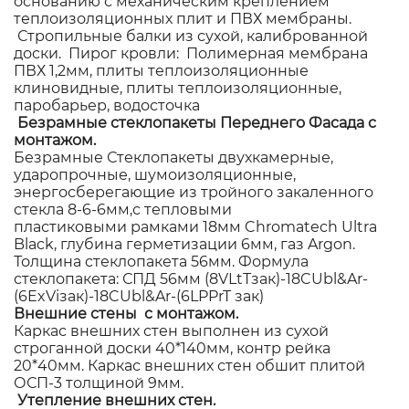
основанию с механическим креплением
теплоизоляционных плит и ПВХ мембраны.
Стропильные балки из сухой, калиброванной
доски. Пирог кровли: Полимерная мембрана
ПВХ 1,2мм, плиты теплоизоляционные
клиновидные, плиты теплоизоляционные,
паробарьер, водосточка
Безрамные стеклопакеты Переднего Фасада с
монтажом.
Безрамные Стеклопакеты двухкамерные,
ударопрочные, шумоизоляционные,
энергосберегающие из тройного закаленного
стекла 8-6-6мм,с тепловыми
пластиковыми рамками 18мм Chromatech Ultra
Black, глубина герметизации 6мм, газ Argon.
Толщина стеклопакета 56мм. Формула
стеклопакета: СПД 56мм (8VLtTзак)-18CUbl&Ar-
(6ExViзак)-18CUbl&Ar-(6LPPrT зак)
Внешние стены с монтажом.
Каркас внешних стен выполнен из сухой
строганной доски 40*140мм, контр рейка
20*40мм. Каркас внешних стен обшит плитой
ОСП-3 толщиной 9мм.
Утепление внешних стен.