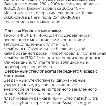
Фасадные стойки 280 х 200мм. Нижняя обвязка
160х200мм. Верхняя обвязка 200х240мм.
Межэтажные перекрытия -сдвоенные балки
2х120х240мм. Лаги пола 2эт 80х160мм
крепление в ласточкин хвост.
Плоская Кровля с монтажом.
ТехноНИКОЛЬ ТН-КРОВЛЯ по деревянному
основанию с механическим креплением
теплоизоляционных плит и ПВХ
мембраны. Стропильные балки из сухой,
калиброванной доски. Пирог кровли: Полимерна
мембрана ПВХ 1,2мм, плиты теплоизоляционные
клиновидные, плиты теплоизоляционные,
паробарьер, водосточка
Безрамные стеклопакеты Переднего Фасада с
монтажом.
Безрамные Стеклопакеты двухкамерные,
ударопрочные, шумоизоляционные,
энергосберегающие из тройного закаленного
стекла 8-6-6мм,с тепловыми
пластиковыми рамками 18мм Chromatech Ultra
Black, глубина герметизации 6мм, газ Argon.