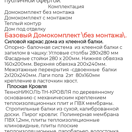
публичной офертой.
Комплектация
Домокомплект без монтажа
Домокомплект с монтажом
Теплый контур
Дом под отделку
Базовый Домокомплект \без монтажа\.
Силовой каркас дома из клееной балки.
Опорно- балочная система из клееной балки с
запилом в чашку: Угловые столбы 280х280 мм
Фасадные стойки 280 х 200мм. Нижняя обвязка
160х200мм. Верхняя обвязка 200х240мм.
Межэтажные перекрытия -сдвоенные балки
2х120х240мм. Лаги пола 2эт 80х160мм
крепление в ласточкин хвост.
Плоская Кровля
ТехноНИКОЛЬ ТН-КРОВЛЯ по деревянному
основанию с механическим креплением
теплоизоляционных плит и ПВХ мембраны.
Стропильные балки из сухой, калиброванной
доски. Пирог кровли: Полимерная мембрана
ПВХ 1,2мм, плиты теплоизоляционные
клиновидные, плиты плоские
теплоизоляционные, паробарьер, водосточка