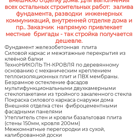
внешнюю отделку дома. Для выполнения
всех остальных строительных работ: залива
фундамента, разводки инженерных
коммуникаций, внутренней отделке дома и
пр.. Заказчик напрямую привлекает
местные бригады - так стройка получается
дешевле.
Фундамент железобетонная плита
Силовой каркас и межэтажные перекрытия из
клеёной балки
ТехноНИКОЛЬ ТН-КРОВЛЯ по деревянному
основанию с механическим креплением
теплоизоляционных плит и ПВХ мембраны.
Безрамное остекление фасадов
мультифункциональными двухкамерными
стеклопакетами из тройного закаленного стекла
Покраска силового каркаса снаружи дома
Внешняя отделка стен фиброцементными
фасадными панелями
Утеплитель стен и кровли базальтовая плита
(стены 150мм, кровля 200мм)
Межкомнатные перегородки из сухой,
калиброванной доски