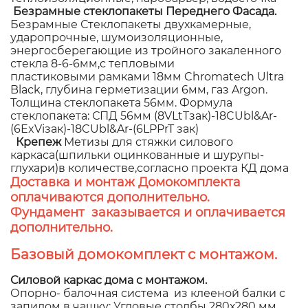
Безрамные стеклопакеты Переднего Фасада.
Безрамные Стеклопакеты двухкамерные,
ударопрочные, шумоизоляционные,
энергосберегающие из тройного закаленного
стекла 8-6-6мм,с тепловыми
пластиковыми рамками 18мм Chromatech Ultra
Black, глубина герметизации 6мм, газ Argon.
Толщина стеклопакета 56мм. Формула
стеклопакета: СПД 56мм (8VLtTзак)-18CUbl&Ar-
(6ExViзак)-18CUbl&Ar-(6LPPrT зак)
Крепеж
Метизы для стяжки силового
каркаса(шпильки оцинкованные и шурупы-
глухари)в количестве,согласно проекта КД дома
Доставка и монтаж Домокомплекта
оплачиваются дополнительно.
Фундамент заказывается и оплачивается
дополнительно.
Базовый домокомплект с монтажом.
Силовой каркас дома с монтажом.
Опорно- балочная система из клееной балки с
запилом в чашку: Угловые столбы 280х280 мм