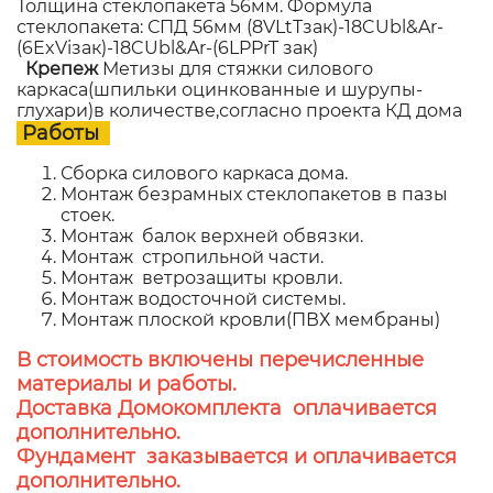
Толщина стеклопакета 56мм. Формула
стеклопакета: СПД 56мм (8VLtTзак)-18CUbl&Ar-
(6ExViзак)-18CUbl&Ar-(6LPPrT зак)
Крепеж
Метизы для стяжки силового
каркаса(шпильки оцинкованные и шурупы-
глухари)в количестве,согласно проекта КД дома
Работы
Сборка силового каркаса дома.
Монтаж безрамных стеклопакетов в пазы
стоек.
Монтаж балок верхней обвязки.
Монтаж стропильной части.
Монтаж ветрозащиты кровли.
Монтаж водосточной системы.
Монтаж плоской кровли(ПВХ мембраны)
В стоимость включены перечисленные
материалы и работы.
Доставка Домокомплекта оплачивается
дополнительно.
Фундамент заказывается и оплачивается
дополнительно.