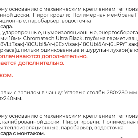
у основанию с механическим креплением теплоиз
анной доски. Пирог кровли: Полимерная мембрана 
яционные, паробарьер, водосточка
сада.
 ударопрочные, шумоизоляционные, энергосберегаю
 18мм Chromatech Ultra Black, глубина герметизаци
VLtTзак)-18CUbl&Ar-(6ExViзак)-18CUbl&Ar-(6LPPrT зак
аркаса(шпильки оцинкованные и шурупы-глухари)в к
оплачиваются дополнительно.
ается дополнительно.
жом.
алки с запилом в чашку: Угловые столбы 280х280 мм
00х240мм.
у основанию с механическим креплением теплоиз
, калиброванной доски. Пирог кровли: Полимерная 
ы теплоизоляционные, паробарьер, водосточка
сада с монтажом.