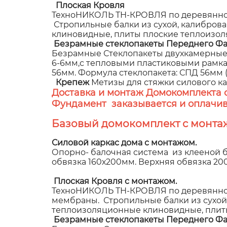
Плоская Кровля
ТехноНИКОЛЬ ТН-КРОВЛЯ по деревянном
Стропильные балки из сухой, калибров
клиновидные, плиты плоские теплоизол
Безрамные стеклопакеты Переднего Фа
Безрамные Стеклопакеты двухкамерные,
6-6мм,с тепловыми пластиковыми рамками
56мм. Формула стеклопакета: СПД 56мм (8
Крепеж
Метизы для стяжки силового к
Доставка и монтаж Домокомплекта 
Фундамент заказывается и оплачив
Базовый домокомплект с монта
Силовой каркас дома с монтажом.
Опорно- балочная система из клееной б
обвязка 160х200мм. Верхняя обвязка 2
Плоская Кровля с монтажом.
ТехноНИКОЛЬ ТН-КРОВЛЯ по деревянном
мембраны. Стропильные балки из сухой
теплоизоляционные клиновидные, плит
Безрамные стеклопакеты Переднего Фа