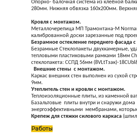
Опорно- балочная система из клеёной балки
280мм. Нижняя обвязка 160х200мм. Верхня
Кровля с монтажом.
Металлочерепица МП Трамонтана-M NormanMP
калиброванной доски зарезанные под проект
Безрамное остекление переднего фасада 
Безрамные Стеклопакеты двухкамерные, уд
тепловыми пластиковыми рамками 18мм Chrom
стеклопакета: CСПД 56мм (8VLtTзак)-18CUbl&
Внешние стены с монтажом.
Каркас внешних стен выполнен из сухой ст
9мм.
Утеплитель стен и кровли с монтажом.
Теплоизоляционные плиты, из каменной ват
Базальтовые плиты внутри и снаружи дом
энергоэффективными мембранами, которые
Крепеж для стяжки силового каркаса
(шпил
Работы