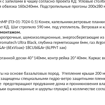
 с запилами в чашку согласно проекта КД: Угловые стол
я обвязка 160х240мм. Подстропильные прогоны 200х280
 (ПЭ-01-7024-0.5) Конек, капельники,ветровые планки, 
 КД. Шаг стропило 590 мм. под утеплитель. Ветровая и 
с монтажом.
аропрочные, шумоизоляционные, энергосберегающие из т
atech Ultra Black, глубина герметизации 6мм, газ Argo
Ar-(6ExViзак)-18CUbl&Ar-(6LPPrT зак)
роганной доски 40*140мм, контр рейка 20*40мм. Каркас
ы на основе базальтовых пород. Утепление крыши 200 м
а защищены специальными гидро-ветро защитными пле
 предотвращают продувание дома и проникновения вла
ьки оцинкованные и шурупы-глухари) в колличестве согл