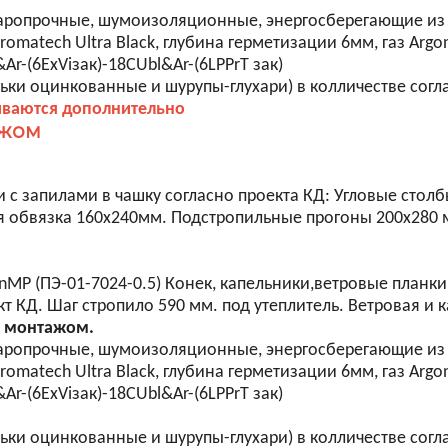
аропрочные, шумоизоляционные, энергосберегающие из т
atech Ultra Black, глубина герметизации 6мм, газ Argo
Ar-(6ExViзак)-18CUbl&Ar-(6LPPrT зак)
ьки оцинкованные и шурупы-глухари) в колличестве согл
иваются дополнительно
ажом
 с запилами в чашку согласно проекта КД: Угловые стол
я обвязка 160х240мм. Подстропильные прогоны 200х280
 (ПЭ-01-7024-0.5) Конек, капельники,ветровые планки, 
 КД. Шаг стропило 590 мм. под утеплитель. Ветровая и 
с монтажом.
аропрочные, шумоизоляционные, энергосберегающие из т
atech Ultra Black, глубина герметизации 6мм, газ Argo
Ar-(6ExViзак)-18CUbl&Ar-(6LPPrT зак)
ьки оцинкованные и шурупы-глухари) в колличестве согл