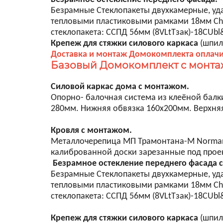
Безрамные Стеклопакеты двухкамерные, уд
тепловыми пластиковыми рамками 18мм Chrom
стеклопакета: CСПД 56мм (8VLtTзак)-18CUbl&
Крепеж для стяжки силового каркаса
(шпил
Доставка и монтаж Домокомплекта оплач
Базовый Домокомплект с монт
Силовой каркас дома с монтажом.
Опорно- балочная система из клеёной балки
280мм. Нижняя обвязка 160х200мм. Верхня
Кровля с монтажом.
Металлочерепица МП Трамонтана-M NormanMP
калиброванной доски зарезанные под проект
Безрамное остекление переднего фасада 
Безрамные Стеклопакеты двухкамерные, уд
тепловыми пластиковыми рамками 18мм Chrom
стеклопакета: CСПД 56мм (8VLtTзак)-18CUbl&
Крепеж
для стяжки силового каркаса
(шпил