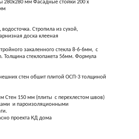
бы 280х280 мм Фасадные стойки 200 х
 мм
водосточка. Стропила из сухой,
карнизная доска клееная
ройного закаленного стекла 8-6-6мм, с
n. Толщина стеклопакета 56мм. Формула
 внешних стен обшит плитой ОСП-3 толщиной
м Стен 150 мм (плиты с перехлестом швов)
нками и пароизоляционными
ги.
асно проекта КД дома