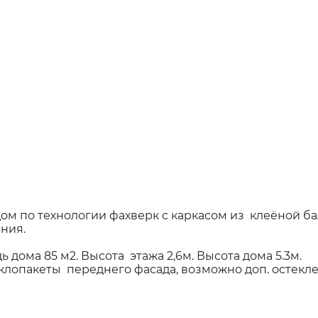
 по технологии фахверк с каркасом из клеёной б
ния.
дь дома 85 м2. Высота этажа 2,6м. Высота дома 5.3м.
опакеты переднего фасада, возможно доп. остекле