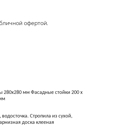
бличной офертой.
бы 280х280 мм Фасадные стойки 200 х
 мм
водосточка. Стропила из сухой,
карнизная доска клееная