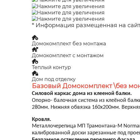
* Информация размещенная на сайте
Домокомплект без монтажа
Домокомплект с монтажом
Теплый контур
Дом под отделку
Базовый Домокомплект \без мо
Силовой каркас дома из клееной балки.
Опорно- балочная система из клеёной балки
280мм. Нижняя обвязка 160х200мм. Верхня
Кровля.
Металлочерепица МП Трамонтана-M NormanMP
калиброванной доски зарезанные под проект
Безрамное остекление переднего фасада.