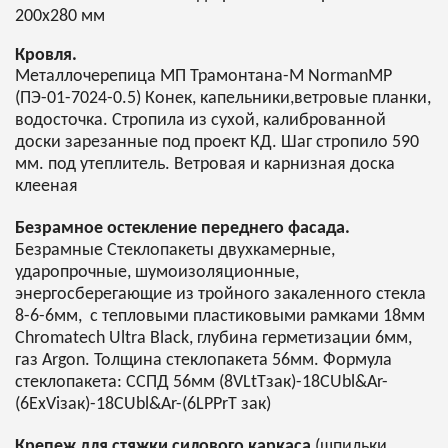
200х280 мм
Кровля.
Металлочерепица МП Трамонтана-M NormanMP
(ПЭ-01-7024-0.5) Конек, капельники,ветровые планки,
водосточка. Стропила из сухой, калиброванной
доски зарезанные под проект КД. Шаг стропило 590
мм. под утеплитель. Ветровая и карнизная доска
клееная
Безрамное остекление переднего фасада.
Безрамные Стеклопакеты двухкамерные,
ударопрочные, шумоизоляционные,
энергосберегающие из тройного закаленного стекла
8-6-6мм, с тепловыми пластиковыми рамками 18мм
Chromatech Ultra Black, глубина герметизации 6мм,
газ Argon. Толщина стеклопакета 56мм. Формула
стеклопакета: CСПД 56мм (8VLtTзак)-18CUbl&Ar-
(6ExViзак)-18CUbl&Ar-(6LPPrT зак)
Крепеж для стяжки силового каркаса
(шпильки