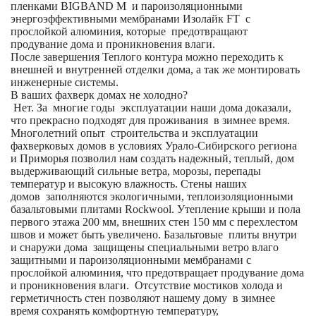
пленками BIGBAND M и пароизоляционными
энергоэффективными мембранами Изолайк FT с
прослойкой алюминия, которые предотвращают
продувание дома и проникновения влаги.
После завершения Теплого контура можно переходить к
внешней и внутренней отделки дома, а так же монтировать
инженерные системы.
В ваших фахверк домах не холодно?
Нет. За многие годы эксплуатации наши дома доказали,
что прекрасно подходят для проживания в зимнее время.
Многолетний опыт строительства и эксплуатации
фахверковых домов в условиях Урало-Сибирского региона
и Приморья позволил нам создать надежный, теплый, дом
выдерживающий сильные ветра, морозы, перепады
температур и высокую влажность. Стены наших
домов заполняются экологичными, теплоизоляционными
базальтовыми плитами Rockwool. Утепление крыши и пола
первого этажа 200 мм, внешних стен 150 мм с перехлестом
швов и может быть увеличено. Базальтовые плиты внутри
и снаружи дома защищены специальными ветро влаго
защитными и пароизоляционными мембранами с
прослойкой алюминия, что предотвращает продувание дома
и проникновения влаги. Отсутствие мостиков холода и
герметичность стен позволяют нашему дому в зимнее
время сохранять комфортную температуру,