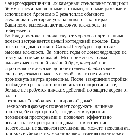
а энергоэффективный 2х камерный стеклопакет толщиной
56 мм с тремя закаленными стеклами, теплыми рамками и
заполнением Аргоном в 3 раза теплее обычного
стеклопакета, который устанавливают в картирах.
Ваши дома выдерживают высокую влажность на
побережье??
Во Владивостоке, неподалеку от морского порта нашими
домами застраивается целый коттеджный поселок. Еще
несколько домов стоят в Санкт-Петербурге, где то же
высокая влажность. За многие годы от домовладельцев не
поступало никаких жалоб. Мы применяем только
высококачественный клеёный брус, который при
строительстве дома мы дополнительно обрабатываем
спец.средствами и маслами, чтобы влага не смогла
проникнуть внутрь древесины. После завершения стройки
необходимо раз в 5 лет обновлять это покрытие и все,
больше не требуется никаких действий по защите дерева от
влаги.
Что значит "свободная планировка" дома?
Технология фахверк позволяет сооружать длинные
пролеты, без перекрытий, что делает внутренние
помещения просторными и позволяет эффективно
осваивать всё пространство дома. Т.к внутренние
перегородки не являются несущими вы можете передвигать
или вовсе убирать их, координально изменяя планировку