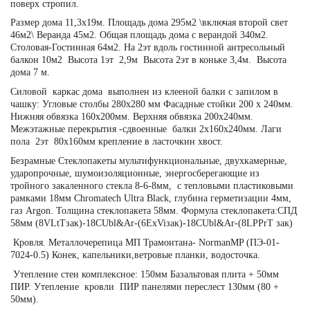
поверх стропил.
Размер дома 11,3х19м. Площадь дома 295м2 \включая второй свет
46м2\ Веранда 45м2. Общая площадь дома с верандой 340м2.
Столовая-Гостинная 64м2. На 2эт вдоль гостинной антресольный
балкон 10м2 Высота 1эт 2,9м Высота 2эт в коньке 3,4м. Высота
дома 7 м.
Силовой каркас дома выполнен из клееной балки с запилом в
чашку: Угловые столбы 280х280 мм Фасадные стойки 200 х 240мм.
Нижняя обвязка 160х200мм. Верхняя обвязка 200х240мм.
Межэтажные перекрытия -сдвоенные балки 2х160х240мм. Лаги
пола 2эт 80х160мм крепление в ласточкин хвост.
Безрамные Стеклопакеты мультифункциональные, двухкамерные,
ударопрочные, шумоизоляционные, энергосберегающие из
тройного закаленного стекла 8-6-8мм, с тепловыми пластиковыми
рамками 18мм Chromatech Ultra Black, глубина герметизации 4мм,
газ Argon. Толщина стеклопакета 58мм. Формула стеклопакета:СПД
58мм (8VLtTзак)-18CUbl&Ar-(6ExViзак)-18CUbl&Ar-(8LPPrT зак)
Кровля. Металлочерепица МП Трамонтана- NormanMP (ПЭ-01-
7024-0.5) Конек, капельники,ветровые планки, водосточка.
Утепление стен комплексное: 150мм Базальтовая плита + 50мм
ПИР. Утепление кровли ПИР панелями переслест 130мм (80 +
50мм).