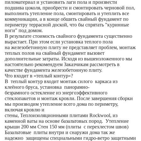
пиломатериал и установить лаги пола и произвести
подшива цоколя, приобрести и смонтировать черновой пол,
выполнить утепление пола, смонтировать и утеплить все
коммуникации, а в конце обшить свайный фундамент по
периметру террасной доской, что бы спрятать "куринные
ноги" под домом.
В результате стоимость свайного фундамента существенно
вырастает. При этом если установка теплого пола
на железобетонную плиту не представляет проблем, монтаж
теплых полов на свайный фундамент вызовет
дополнительные затраты. Исходя из вышеизложенного мы
настоятельно рекомендуем Заказчикам рассмотреть в
качестве фундамента железобетонную плиту.
Что входит в «теплый контур»?
В теплый контур входит монтаж силого каркаса из
клеёного бруса, установка панорамно-
безрамного остекление из энергоэффективного
стеклопакетов и монтаж кровли. После завершения сборки
мы производим утепление всего дома по периметру,
включая кровлю и
стены, Теплоизоляционными плитами Rockwool, из
каменной ваты на основе базальтовых пород. Утепление
крыши 200 мм Стен 150 мм (плиты с перехлестом швов)
Базальтовые плиты внутри и снаружи дома так же
надежно защищены специальными гидро-ветро защитными