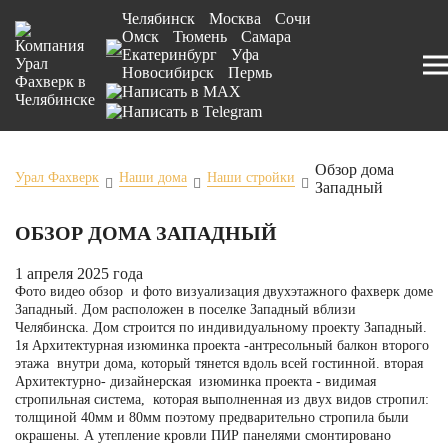
Челябинск
Москва
Сочи
Омск
Тюмень
Самара
Екатеринбург
Уфа
Новосибирск
Пермь
Обзор дома
Урал Фахверк
Наши дома
Наши стройки
Западный
ОБЗОР ДОМА ЗАПАДНЫЙ
1 апреля 2025 года
Фото видео обзор и фото визуализация двухэтажного фахверк доме
Западный. Дом расположен в поселке Западный вблизи
Челябинска. Дом строится по индивидуальному
проекту Западный
.
1я Архитектурная изюминка проекта -антресольный балкон второго
этажа внутри дома, который тянется вдоль всей гостинной. вторая
Архитектурно- дизайнерская изюминка проекта - видимая
стропильная система, которая выполненная из двух видов стропил:
толщиной 40мм и 80мм поэтому предварительно стропила были
окрашены. А утепление кровли ПИР панелями смонтировано