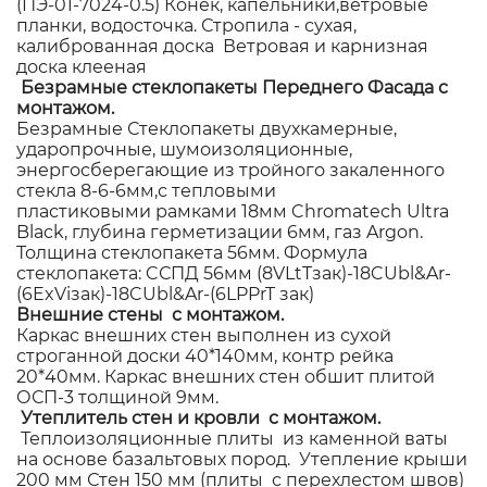
(ПЭ-01-7024-0.5) Конек, капельники,ветровые
планки, водосточка. Стропила - сухая,
калиброванная доска Ветровая и карнизная
доска клееная
Безрамные стеклопакеты Переднего Фасада с
монтажом.
Безрамные Стеклопакеты двухкамерные,
ударопрочные, шумоизоляционные,
энергосберегающие из тройного закаленного
стекла 8-6-6мм,с тепловыми
пластиковыми рамками 18мм Chromatech Ultra
Black, глубина герметизации 6мм, газ Argon.
Толщина стеклопакета 56мм. Формула
стеклопакета: CСПД 56мм (8VLtTзак)-18CUbl&Ar-
(6ExViзак)-18CUbl&Ar-(6LPPrT зак)
Внешние стены с монтажом.
Каркас внешних стен выполнен из сухой
строганной доски 40*140мм, контр рейка
20*40мм. Каркас внешних стен обшит плитой
ОСП-3 толщиной 9мм.
Утеплитель стен и кровли с монтажом.
Теплоизоляционные плиты из каменной ваты
на основе базальтовых пород. Утепление крыши
200 мм Стен 150 мм (плиты с перехлестом швов)