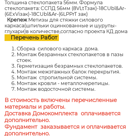
Толщина стеклопакета 56мм. Формула
стеклопакета: CСПД 56мм (8VLtTзак)-18CUbl&Ar-
(6ExViзак)-18CUbl&Ar-(6LPPrT зак)
Крепеж
Метизы для стяжки силового
каркаса(шпильки оцинкованные и шурупы-
глухари)в количестве,согласно проекта КД дома
Перечень Работ
Сборка силового каркаса дома.
Монтаж безрамных стеклопакетов в пазы
стоек.
Герметизация безрамных стеклопакетов.
Монтаж межэтажных балок перекрытия.
Монтаж стропильной системы.
Монтаж кровли - металлочерепицы.
Монтаж водосточной системы.
В стоимость включены перечисленные
материалы и работы.
Доставка Домокомплекта оплачивается
дополнительно.
Фундамент заказывается и оплачивается
дополнительно.