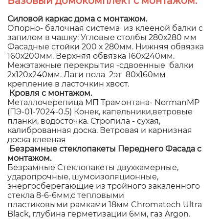
Базовый домокомплект с монтажом.
Силовой каркас дома с монтажом.
Опорно- балочная система из клееной балки с
запилом в чашку: Угловые столбы 280х280 мм
Фасадные стойки 200 х 280мм. Нижняя обвязка
160х200мм. Верхняя обвязка 160х240мм.
Межэтажные перекрытия -сдвоенные балки
2х120х240мм. Лаги пола 2эт 80х160мм
крепление в ласточкин хвост.
Кровля с монтажом.
Металлочерепица МП Трамонтана- NormanMP
(ПЭ-01-7024-0.5) Конек, капельники,ветровые
планки, водосточка. Стропила - сухая,
калиброванная доска. Ветровая и карнизная
доска клееная
Безрамные стеклопакеты Переднего Фасада с
монтажом.
Безрамные Стеклопакеты двухкамерные,
ударопрочные, шумоизоляционные,
энергосберегающие из тройного закаленного
стекла 8-6-6мм,с тепловыми
пластиковыми рамками 18мм Chromatech Ultra
Black, глубина герметизации 6мм, газ Argon.