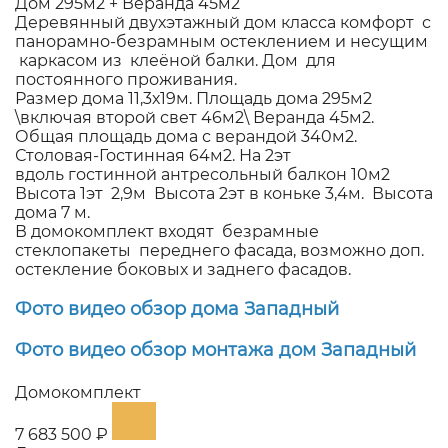
Дом 295м2 + Веранда 45м2
Деревянный двухэтажный дом класса комфорт с
панорамно-безрамным остеклением и несущим
каркасом из клеёной балки. Дом для
постоянного проживания.
Размер дома 11,3х19м. Площадь дома 295м2
\включая второй свет 46м2\ Веранда 45м2.
Общая площадь дома с верандой 340м2.
Столовая-Гостинная 64м2. На 2эт
вдоль гостинной антресольный балкон 10м2
Высота 1эт 2,9м Высота 2эт в коньке 3,4м. Высота
дома 7 м.
В домокомплект входят безрамные
стеклопакеты переднего фасада, возможно доп.
остекление боковых и заднего фасадов.
Фото видео обзор дома Западный
Фото видео обзор монтажа
дом Западный
Домокомплект
7 683 500 ₽