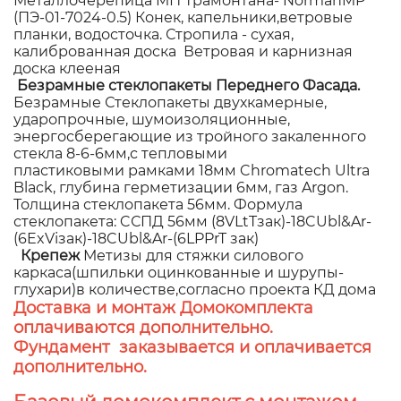
Металлочерепица МП Трамонтана- NormanMP
(ПЭ-01-7024-0.5) Конек, капельники,ветровые
планки, водосточка. Стропила - сухая,
калиброванная доска Ветровая и карнизная
доска клееная
Безрамные стеклопакеты Переднего Фасада.
Безрамные Стеклопакеты двухкамерные,
ударопрочные, шумоизоляционные,
энергосберегающие из тройного закаленного
стекла 8-6-6мм,с тепловыми
пластиковыми рамками 18мм Chromatech Ultra
Black, глубина герметизации 6мм, газ Argon.
Толщина стеклопакета 56мм. Формула
стеклопакета: CСПД 56мм (8VLtTзак)-18CUbl&Ar-
(6ExViзак)-18CUbl&Ar-(6LPPrT зак)
Крепеж
Метизы для стяжки силового
каркаса(шпильки оцинкованные и шурупы-
глухари)в количестве,согласно проекта КД дома
Доставка и монтаж Домокомплекта
оплачиваются дополнительно.
Фундамент заказывается и оплачивается
дополнительно.